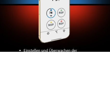
Einstellen und Überwachen der
Temperatur Ihres Grills
Stellen Sie die Temperatur Ihrer
Fleischsonde ein, oder verwenden
Sie die voreingestellten sicheren
Innentemperaturen je nach
Fleischart
Überprüfen Sie die aktuelle
Temperatur der Fleischsonde, um zu
sehen, wie lange es noch dauert, bis
das Essen fertig ist.
Schalten Sie Ihren Grill aus